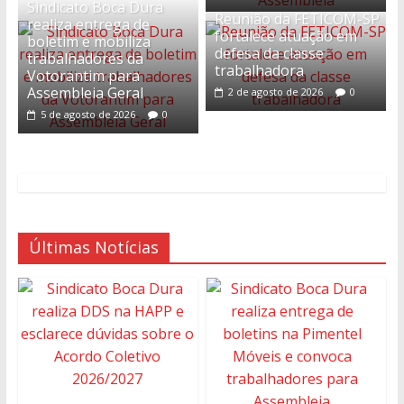
Sindicato Boca Dura
Reunião da FETICOM-SP
realiza entrega de
fortalece atuação em
boletim e mobiliza
defesa da classe
trabalhadores da
trabalhadora
Votorantim para
Assembleia Geral
2 de agosto de 2026
0
5 de agosto de 2026
0
Últimas Notícias