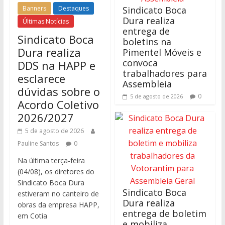
Banners
Destaques
Sindicato Boca
Dura realiza
Últimas Notícias
entrega de
Sindicato Boca
boletins na
Dura realiza
Pimentel Móveis e
convoca
DDS na HAPP e
trabalhadores para
esclarece
Assembleia
dúvidas sobre o
0
5 de agosto de 2026
Acordo Coletivo
2026/2027
5 de agosto de 2026
Pauline Santos
0
Na última terça-feira
(04/08), os diretores do
Sindicato Boca Dura
Sindicato Boca
estiveram no canteiro de
Dura realiza
obras da empresa HAPP,
entrega de boletim
em Cotia
e mobiliza